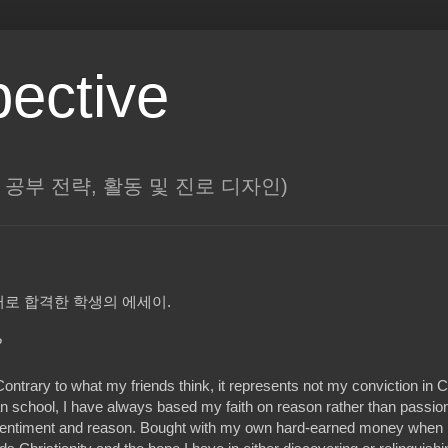
pective
대학, 공부 전략, 활동 및 진로 디자인)
로 합격한 학생의 에세이.
?
ntrary to what my friends think, it represents not my conviction in Ch
ian school, I have always based my faith on reason rather than passio
n sentiment and reason. Bought with my own hard-earned money when 