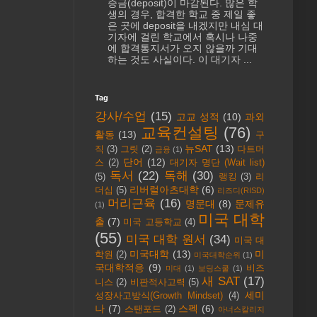
증금(deposit)이 마감된다. 많은 학
생의 경우, 합격한 학교 중 제일 좋
은 곳에 deposit을 내겠지만 내심 대
기자에 걸린 학교에서 혹시나 나중
에 합격통지서가 오지 않을까 기대
하는 것도 사실이다. 이 대기자 ...
Tag
강사/수업
(15)
고교 성적
(10)
과외
교육컨설팅
(76)
활동
(13)
구
뉴SAT
(13)
직
(3)
그릿
(2)
다트머
금융
(1)
단어
(12)
스
(2)
대기자 명단 (Wait list)
독서
(22)
독해
(30)
(5)
랭킹
(3)
리
리버럴아츠대학
(6)
더십
(5)
리즈디(RISD)
머리근육
(16)
명문대
(8)
문제유
(1)
미국 대학
출
(7)
미국 고등학교
(4)
(55)
미국 대학 원서
(34)
미국 대
미국대학
(13)
미
학원
(2)
미국대학순위
(1)
국대학적응
(9)
비즈
미대
(1)
보딩스쿨
(1)
새 SAT
(17)
니스
(2)
비판적사고력
(5)
세미
성장사고방식(Growth Mindset)
(4)
나
(7)
스펙
(6)
스탠포드
(2)
아너스칼리지