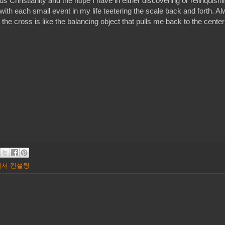
ds Christianity and the hope I have in either discovering or relinquishi
with each small event in my life teetering the scale back and forth. A
 cross is like the balancing object that pulls me back to the center 
원서 컨설팅