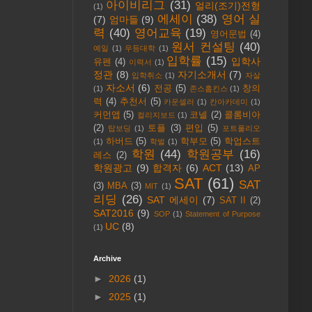
아이비리그
(31)
얼리(조기)전형
(1)
에세이
(38)
영어 실
(7)
엄마들
(9)
력
(40)
영어교육
(19)
영어문법
(4)
원서 컨설팅
(40)
예일
(1)
우등대학
(1)
입학률
(15)
입학사
유펜
(4)
이력서
(1)
정관
(8)
자기소개서
(7)
입학취소
(1)
자살
자소서
(6)
전공
(5)
창의
(1)
존스홉킨스
(1)
력
(4)
추천서
(5)
카운셀러
(1)
칸아카데미
(1)
커먼앱
(5)
코넬
(2)
콜롬비아
컬리지보드
(1)
(2)
토플
(3)
편입
(5)
탑보딩
(1)
포트폴리오
하버드
(5)
학부모
(5)
학업스트
(1)
학벌
(1)
학원
(44)
학원공부
(16)
레스
(2)
학원광고
(9)
합격자
(6)
ACT
(13)
AP
SAT
(61)
SAT
(3)
MBA
(3)
MIT
(1)
리딩
(26)
SAT 에세이
(7)
SAT II
(2)
SAT2016
(9)
SOP
(1)
Statement of Purpose
UC
(8)
(1)
Archive
►
2026
(1)
►
2025
(1)