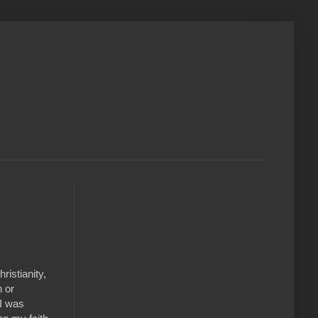
ristianity,
n or
I was