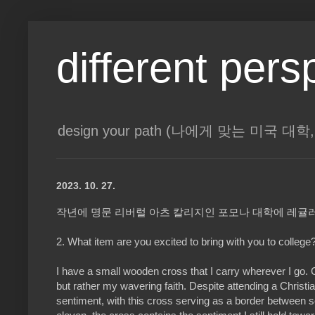
different pers
design your path (나에게 맞는 미국 
2023. 10. 27.
작년에 명문 리버럴 아츠 칼리지인 포모나 대학에 레귤러
2. What item are you excited to bring with you to college
I have a small wooden cross that I carry wherever I go. Co
but rather my wavering faith. Despite attending a Christ
sentiment, with this cross serving as a border betwee