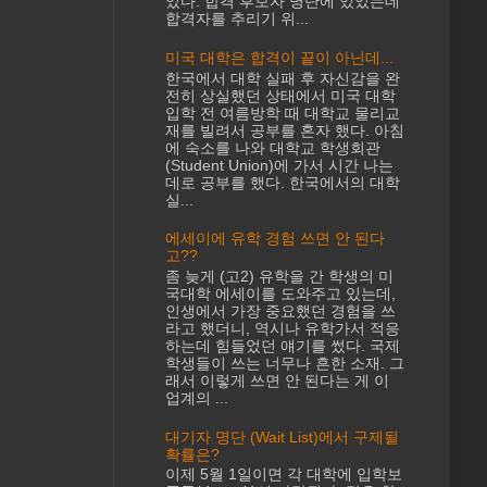
었다. 합격 후보자 명단에 있었는데
합격자를 추리기 위...
미국 대학은 합격이 끝이 아닌데...
한국에서 대학 실패 후 자신감을 완
전히 상실했던 상태에서 미국 대학
입학 전 여름방학 때 대학교 물리교
재를 빌려서 공부를 혼자 했다. 아침
에 숙소를 나와 대학교 학생회관
(Student Union)에 가서 시간 나는
데로 공부를 했다. 한국에서의 대학
실...
에세이에 유학 경험 쓰면 안 된다
고??
좀 늦게 (고2) 유학을 간 학생의 미
국대학 에세이를 도와주고 있는데,
인생에서 가장 중요했던 경험을 쓰
라고 했더니, 역시나 유학가서 적응
하는데 힘들었던 얘기를 썼다. 국제
학생들이 쓰는 너무나 흔한 소재. 그
래서 이렇게 쓰면 안 된다는 게 이
업계의 ...
대기자 명단 (Wait List)에서 구제될
확률은?
이제 5월 1일이면 각 대학에 입학보