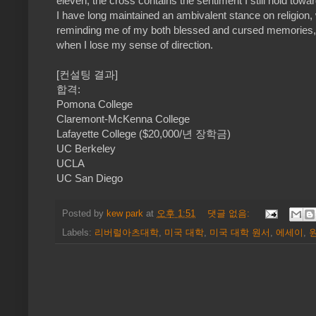
eleven, the cross contains the sentiment I still hold towar
I have long maintained an ambivalent stance on religion, 
reminding me of my both blessed and cursed memories, the
when I lose my sense of direction.
[컨설팅 결과]
합격:
Pomona College
Claremont-McKenna College
Lafayette College ($20,000/년 장학금)
UC Berkeley
UCLA
UC San Diego
Posted by
kew park
at
오후 1:51
댓글 없음:
Labels:
리버럴아츠대학
,
미국 대학
,
미국 대학 원서
,
에세이
,