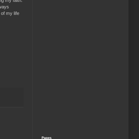
ng my faith.
lways
of my life
Pages