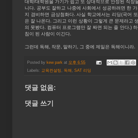
대학
/
대학원을 가기가 쉽고 또 상대적으로 안정된 직장을
니다
.
공부도 잘하고 나중에 사회에서 성공하려면 한 가
지 겸비하면 금상첨화다
.
사실 학교에서는 리딩
(
국어 또
은 잘 나온다
.
그리고 이런 상황이 그렇게 큰 문제라고 
의 못봤다
.
컴퓨터 프로그램만 잘 짜면 되는 줄 안다
.)
하
침이 된 사람이 이긴다
.
그런데 독해
,
작문
,
말하기
,
그 중에 제일은 독해이니라
.
Posted by
kew park
at
오후 6:55
Labels:
교육컨설팅
,
독해
,
SAT 리딩
댓글 없음:
댓글 쓰기