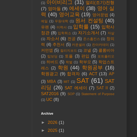
아이비리그
(31)
얼리(조기)전형
(1)
에세이
(38)
영어 실
(7)
엄마들
(9)
력
(40)
영어교육
(19)
영어문법
(4)
원서 컨설팅
(40)
예일
(1)
우등대학
(1)
입학률
(15)
입학사
유펜
(4)
이력서
(1)
정관
(8)
자기소개서
(7)
입학취소
(1)
자살
자소서
(6)
전공
(5)
창의
(1)
존스홉킨스
(1)
력
(4)
추천서
(5)
카운셀러
(1)
칸아카데미
(1)
커먼앱
(5)
코넬
(2)
콜롬비아
컬리지보드
(1)
(2)
토플
(3)
편입
(5)
탑보딩
(1)
포트폴리오
하버드
(5)
학부모
(5)
학업스트
(1)
학벌
(1)
학원
(44)
학원공부
(16)
레스
(2)
학원광고
(9)
합격자
(6)
ACT
(13)
AP
SAT
(61)
SAT
(3)
MBA
(3)
MIT
(1)
리딩
(26)
SAT 에세이
(7)
SAT II
(2)
SAT2016
(9)
SOP
(1)
Statement of Purpose
UC
(8)
(1)
Archive
►
2026
(1)
►
2025
(1)