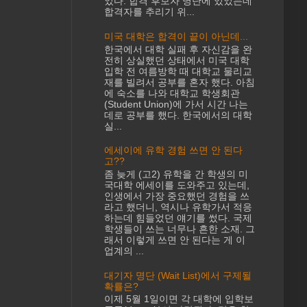
었다. 합격 후보자 명단에 있었는데
합격자를 추리기 위...
미국 대학은 합격이 끝이 아닌데...
한국에서 대학 실패 후 자신감을 완
전히 상실했던 상태에서 미국 대학
입학 전 여름방학 때 대학교 물리교
재를 빌려서 공부를 혼자 했다. 아침
에 숙소를 나와 대학교 학생회관
(Student Union)에 가서 시간 나는
데로 공부를 했다. 한국에서의 대학
실...
에세이에 유학 경험 쓰면 안 된다
고??
좀 늦게 (고2) 유학을 간 학생의 미
국대학 에세이를 도와주고 있는데,
인생에서 가장 중요했던 경험을 쓰
라고 했더니, 역시나 유학가서 적응
하는데 힘들었던 얘기를 썼다. 국제
학생들이 쓰는 너무나 흔한 소재. 그
래서 이렇게 쓰면 안 된다는 게 이
업계의 ...
대기자 명단 (Wait List)에서 구제될
확률은?
이제 5월 1일이면 각 대학에 입학보