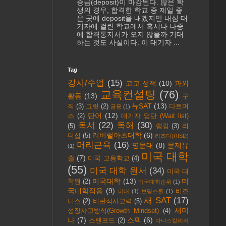
증금(deposit)이 마감된다. 많은 학
생의 경우, 합격한 학교 중 제일 좋
은 곳에 deposit을 내겠지만 내심 대
기자에 걸린 학교에서 혹시나 나중
에 합격통지서가 오지 않을까 기대
하는 것도 사실이다. 이 대기자 ...
Tag
강사/수업
(15)
고교 성적
(10)
과외
교육컨설팅
(76)
활동
(13)
구
뉴SAT
(13)
직
(3)
그릿
(2)
다트머
금융
(1)
단어
(12)
스
(2)
대기자 명단 (Wait list)
독서
(22)
독해
(30)
(5)
랭킹
(3)
리
리버럴아츠대학
(6)
더십
(5)
리즈디(RISD)
머리근육
(16)
명문대
(8)
문제유
(1)
미국 대학
출
(7)
미국 고등학교
(4)
(55)
미국 대학 원서
(34)
미국 대
미국대학
(13)
미
학원
(2)
미국대학순위
(1)
국대학적응
(9)
비즈
미대
(1)
보딩스쿨
(1)
새 SAT
(17)
니스
(2)
비판적사고력
(5)
세미
성장사고방식(Growth Mindset)
(4)
나
(7)
스펙
(6)
스탠포드
(2)
아너스칼리지