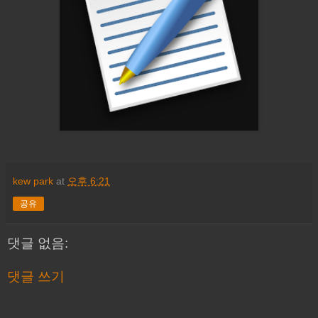
kew park
at
오후 6:21
공유
댓글 없음:
댓글 쓰기