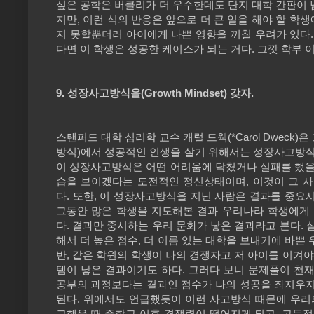
싶은 공학은 버클리가 더 우수한데도 단지 대학 간판이 
지만, 이런 식의 반응은 앞으로 더 큰 일을 해야 할 학
지 못할뿐더러 아이에게 나쁜 영향을 끼칠 우려가 있다
다면 이 학생은 성공한 케이스가 되는 거다. 그깟 학부 
9. 성장사고방식을(Growth Mindset) 갖자.
스탠퍼드 대학 심리학 교수 캐럴 드웩(*Carol Dweck)은 
방식)에서 성공적인 인생을 살기 위해서는 성장사고방식(gro
이 성장사고방식은 어떤 어려움에 닥쳤거나 실패를 했을 
습을 보이겠다는 도전적인 정신상태이며, 이것이 그 
다. 또한, 이 성장사고방식을 지닌 사람은 결과를 중
그동안 많은 학생을 지도해본 결과 우리나라 학생에게
다. 결과만 중시하는 우리 문화가 낳은 결과라고 본다.
해서 더 높은 점수, 더 이름 있는 대학을 보내기에 바쁜 
반, 같은 학원의 학생이 나의 경쟁자고 저 아이를 이겨
템이 낳은 결과이기도 하다. 그러다 보니 문제풀이 천재
공부의 과정보다는 결과인 점수가 나의 성공을 좌지우
된다. 위에서도 언급했듯이 이런 사고방식 때문에 우리
교했을 때 중학교 이후 경쟁력이 떨어지게 되고, 고득점