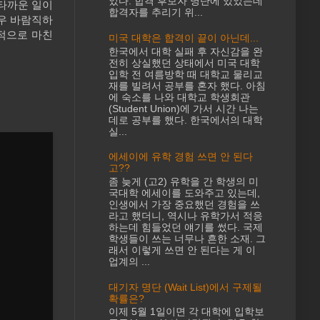
었다. 합격 후보자 명단에 있었는데
안타까운 일이
합격자를 추리기 위...
매우 바람직하
적으로 마친
미국 대학은 합격이 끝이 아닌데...
한국에서 대학 실패 후 자신감을 완
전히 상실했던 상태에서 미국 대학
입학 전 여름방학 때 대학교 물리교
재를 빌려서 공부를 혼자 했다. 아침
에 숙소를 나와 대학교 학생회관
(Student Union)에 가서 시간 나는
데로 공부를 했다. 한국에서의 대학
실...
에세이에 유학 경험 쓰면 안 된다
고??
좀 늦게 (고2) 유학을 간 학생의 미
국대학 에세이를 도와주고 있는데,
인생에서 가장 중요했던 경험을 쓰
라고 했더니, 역시나 유학가서 적응
하는데 힘들었던 얘기를 썼다. 국제
학생들이 쓰는 너무나 흔한 소재. 그
래서 이렇게 쓰면 안 된다는 게 이
업계의 ...
대기자 명단 (Wait List)에서 구제될
확률은?
이제 5월 1일이면 각 대학에 입학보