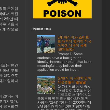
 정작 본게임
강의에서 깨진
서 2학년 때
 너무 괴롭다
 게 참으로
Popular Posts
5개 아이비와 스탠포
드 대학에 합격한 미국
여학생 에세이 공개
(번역포함)
Prompt 1: Some
students have a background,
identity, interest, or talent that is so
게이트는 연간
meaningful they believe their
application would be inco...
셨던 학생 부모
한 성적으로
전/현직 미국대학 입학
지가 얼마나
사정관들의 말말말
약 7년 전의 기사 였지
만 아직도 적용되는 얘
기이므로 소개한다. 1.
 되었다는 이
북동부의 명문 리버럴아츠대학 전
 분위기였다.
사정관 (25세) "한 번은 2300후반대
생이 공부하고
SAT점수와 학점 4.0인 지원자가 있