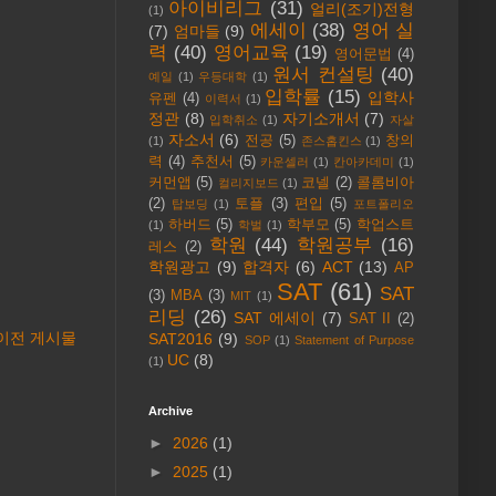
아이비리그
(31)
얼리(조기)전형
(1)
에세이
(38)
영어 실
(7)
엄마들
(9)
력
(40)
영어교육
(19)
영어문법
(4)
원서 컨설팅
(40)
예일
(1)
우등대학
(1)
입학률
(15)
입학사
유펜
(4)
이력서
(1)
정관
(8)
자기소개서
(7)
입학취소
(1)
자살
자소서
(6)
전공
(5)
창의
(1)
존스홉킨스
(1)
력
(4)
추천서
(5)
카운셀러
(1)
칸아카데미
(1)
커먼앱
(5)
코넬
(2)
콜롬비아
컬리지보드
(1)
(2)
토플
(3)
편입
(5)
탑보딩
(1)
포트폴리오
하버드
(5)
학부모
(5)
학업스트
(1)
학벌
(1)
학원
(44)
학원공부
(16)
레스
(2)
학원광고
(9)
합격자
(6)
ACT
(13)
AP
SAT
(61)
SAT
(3)
MBA
(3)
MIT
(1)
리딩
(26)
SAT 에세이
(7)
SAT II
(2)
이전 게시물
SAT2016
(9)
SOP
(1)
Statement of Purpose
UC
(8)
(1)
Archive
►
2026
(1)
►
2025
(1)