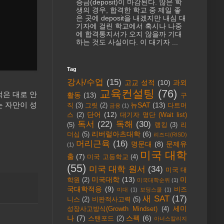
증금(deposit)이 마감된다. 많은 학
생의 경우, 합격한 학교 중 제일 좋
은 곳에 deposit을 내겠지만 내심 대
기자에 걸린 학교에서 혹시나 나중
에 합격통지서가 오지 않을까 기대
하는 것도 사실이다. 이 대기자 ...
Tag
강사/수업
(15)
고교 성적
(10)
과외
교육컨설팅
(76)
먹은 대로 안
활동
(13)
구
는 자만이 성
뉴SAT
(13)
직
(3)
그릿
(2)
다트머
금융
(1)
단어
(12)
스
(2)
대기자 명단 (Wait list)
독서
(22)
독해
(30)
(5)
랭킹
(3)
리
리버럴아츠대학
(6)
더십
(5)
리즈디(RISD)
머리근육
(16)
명문대
(8)
문제유
(1)
미국 대학
출
(7)
미국 고등학교
(4)
(55)
미국 대학 원서
(34)
미국 대
미국대학
(13)
미
학원
(2)
미국대학순위
(1)
국대학적응
(9)
비즈
미대
(1)
보딩스쿨
(1)
새 SAT
(17)
니스
(2)
비판적사고력
(5)
세미
성장사고방식(Growth Mindset)
(4)
나
(7)
스펙
(6)
스탠포드
(2)
아너스칼리지