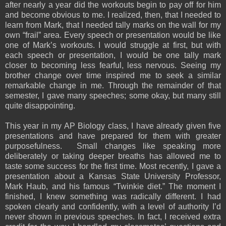
after nearly a year did the workouts begin to pay off for him
and become obvious to me. I realized, then, that I needed to
learn from Mark, that I needed tally marks on the wall for my
own “frail” area. Every speech or presentation would be like
one of Mark’s workouts. I would struggle at first, but with
each speech or presentation, I would be one tally mark
closer to becoming less fearful, less nervous. Seeing my
brother change over time inspired me to seek a similar
remarkable change in me. Through the remainder of that
semester, I gave many speeches; some okay, but many still
quite disappointing.
This year in my AP Biology class, I have already given five
presentations and have prepared for them with greater
purposefulness. Small changes like speaking
more
deliberately
or taking deeper breaths
has allowed me to
taste some success for the first time. Most recently, I gave a
presentation about a Kansas State University Professor,
Mark Haub, and his famous “Twinkie diet.” The moment I
finished, I knew something was radically different. I had
spoken clearly and confidently, with a level of authority I’d
never shown in previous speeches. In fact, I received extra