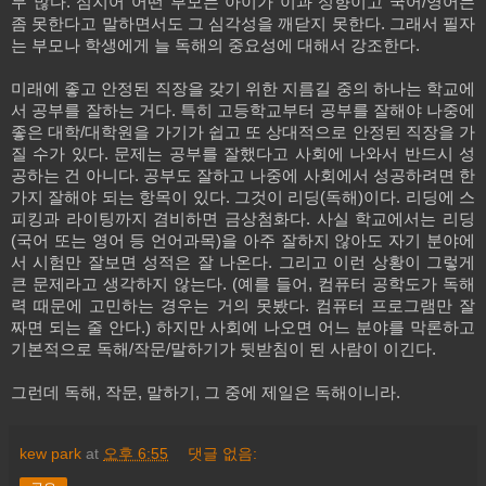
무 많다
.
심지어 어떤 부모는 아이가 이과 성향이고 국어
/
영어는
좀 못한다고 말하면서도 그 심각성을 깨닫지 못한다
.
그래서 필자
는 부모나 학생에게 늘 독해의 중요성에 대해서 강조한다
.
미래에 좋고 안정된 직장을 갖기 위한 지름길 중의 하나는 학교에
서 공부를 잘하는 거다
.
특히 고등학교부터 공부를 잘해야 나중에
좋은 대학
/
대학원을 가기가 쉽고 또 상대적으로 안정된 직장을 가
질 수가 있다
.
문제는 공부를 잘했다고 사회에 나와서 반드시 성
공하는 건 아니다
.
공부도 잘하고 나중에 사회에서 성공하려면 한
가지 잘해야 되는 항목이 있다
.
그것이 리딩
(
독해
)
이다
.
리딩에 스
피킹과 라이팅까지 겸비하면 금상첨화다
.
사실 학교에서는 리딩
(
국어 또는 영어 등 언어과목
)
을 아주 잘하지 않아도 자기 분야에
서 시험만 잘보면 성적은 잘 나온다
.
그리고 이런 상황이 그렇게
큰 문제라고 생각하지 않는다
. (
예를 들어
,
컴퓨터 공학도가 독해
력 때문에 고민하는 경우는 거의 못봤다
.
컴퓨터 프로그램만 잘
짜면 되는 줄 안다
.)
하지만 사회에 나오면 어느 분야를 막론하고
기본적으로 독해
/
작문
/
말하기가 뒷받침이 된 사람이 이긴다
.
그런데 독해
,
작문
,
말하기
,
그 중에 제일은 독해이니라
.
kew park
at
오후 6:55
댓글 없음: