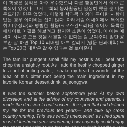
이 학생은 성적은 아주 우수했으나 다른 활동면에서 아주 큰
특색이 없었다. 그저 교회의 봉사활동만 열심히 했을 뿐 다른
두드러진 면은 없었다. 이렇게 학과목 이외에 특이한 사항이
없는 경우 아이비는 쉽지 않다. 아래처럼 에세이에서 특이한
취미(수정과)와 평범한 활동(크로스컨트리)을 엮어서 독특한
에세이로 어필을 해보려고 했지만 소용이 없었다. 이 예는 에
세이 하나로 모든 것을 해결할 수 없다는 걸 보여주며, 일단 공
부만 잘 하면 Top 10 리버럴 아츠 칼리지 (명문 단과대학) 또
는 Top 20급 대학은 갈 수 있다는 걸 보여준다.
The familiar pungent smell fills my nostrils as I peel and
chop the unsightly root. As I add the freshly chopped ginger
to a pot of boiling water, I shake my head in wonder at the
idea of this bitter root being the main ingredient in my
favorite Korean dessert drink, sujeonggwa.
It was the summer before sophomore year. At my own
discretion and at the advice of my counselor and parents, I
made the decision to quit soccer—the sport that had defined
my life for the previous ten years— and take up cross
country running. This was wholly unexpected, as I had spent
most of freshman year wondering how anybody could enjoy