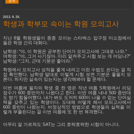
공유
2013. 9. 25.
학생과 학부모 속이는 학원 모의고사
지난
8
월 학원생들이 종종 모이는 스타벅스 압구정 미소점에서
들은 학생 간의 대화다
.
남학생
: “
야
,
이 학원은 공부한 단어가 모의고사에 그대로 나와
.”
여학생
: “
야
,
그거 사기잖아
.
미리 알켜주고 시험 보는 게 어딨냐
?”
남학생
: “
그치
,
근데 기분은 좋더라
.”
학원에서 모의고사 성적을 좋게 내려고 이런 수법도 쓴다는 걸 직
접 확인했다
.
남학생 말대로 이렇게 시험 보면 기분은 좋을지 모
른다
.
하지만 실속이 있는지는 생각해봐야 할 문제다
.
이번 여름에 필자의 학생 중 한 명은 작년 여름
S
학원에서 리딩
점수가
600
중반까지 나왔다고 한다
.
이번 여름 내내
500
중반대
도 받기 힘들어했다
.
내가 봐도 도저히
600
이 나올 수 없는 단어실
력을 갖추고 있는 학생이다
.
도대체 어떻게 해서 모의고사에서
600
중반이 나왔는지
.
비정상적인 방법으로 학생들의 실력을 이
렇게 부풀린다는 걸 이번 여름에 또 한 번 목격했다
.
아무리 잘 가르쳐도
SAT
는 그리 호락호락한 시험이 아니다
.