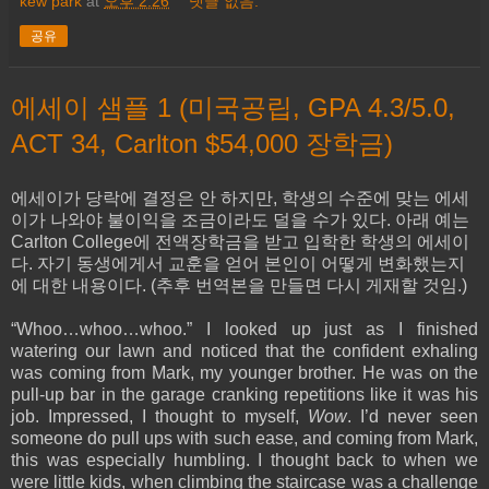
kew park
at
오후 2:26
댓글 없음:
공유
에세이 샘플 1 (미국공립, GPA 4.3/5.0,
ACT 34, Carlton $54,000 장학금)
에세이가 당락에 결정은 안 하지만, 학생의 수준에 맞는 에세
이가 나와야 불이익을 조금이라도 덜을 수가 있다. 아래 예는
Carlton College에 전액장학금을 받고 입학한 학생의 에세이
다. 자기 동생에게서 교훈을 얻어 본인이 어떻게 변화했는지
에 대한 내용이다. (추후 번역본을 만들면 다시 게재할 것임.)
“
Wh
oo…whoo…whoo.” I looked up just as I finished
watering our lawn and noticed that the confident exhaling
was coming from Mark, my younger brother. He was on the
pull-up bar in the garage cranking repetitions like it was his
job. Impressed, I thought to myself,
Wow
. I’d never seen
someone do pull ups with such ease, and coming from Mark,
this was especially humbling. I thought back to when we
were little kids, when climbing the staircase was a challenge