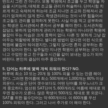
반드시 그런 건 아니다. 보통 학원에서 조교를 두고 학생들 자
습을 시키는데, 대체로 조교들 관리가 허술하다. 단어시험 치
르게 하고 숙제하게 하는데 조금 지나면 조교와 친해져서 관
리가 엄격하지 않게 된다. 학생관리라는 것이 너무 힘들어서
조교들도 관리를 엄격하게 못한다. 사실 마음 먹고 공부하려
는 학생은 도서관에서 혼자서 공부를 해야 한다. 도서관처럼
잡담도 못하게 엄격하게 관리가 되는 학원이 아니라면 학원에
붙잡아 두는 자습은 크게 효력이 없다. 다른 짓 못하게 그냥 잡
아두는 역할밖에 못한다. 별다른 방법이 없다면 이런 식으로
학원에 붙잡아 둬야겠지만, 그렇지 않다면 혼자 공부하는 환
경이 있어야 한다. 일주일만 지나면 학원이 공부하는 곳이 아
니고 수업만 듣고 친구들과 시간을 같이 보내는 장소가 되어
버린다. 본인의 결심이 아주 중요하다.
5. 단어는 하루에 몇백 개씩 외워야 한다? NO.
하루에 최소 10 또는 20개 등 100% 외울 수 있는 만큼 해야
한다. 그러면 한여름에 최소 500개에서 1,000개는 80% 이상
외운다. 사실은 단어 갯수보다도 어떤 단어를 외우느냐가 크
게 중요하다. 엄선된 SAT단어 5, 600개라도 여름에 제대로 외
우면 점수가 오른다. 많은 학생이 500개도 제대로 못 외운다.
SAT를 위한 필수단어는 약 600개이다. 이 600개를 우선
100% 외워야 한다. 그러고 나서 추가로 더 해야 한다.