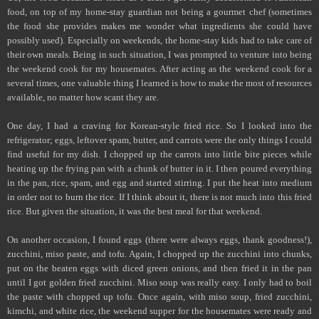
food, on top of my home-stay guardian not being a gourmet chef (sometimes
the food she provides makes me wonder what ingredients she could have
possibly used). Especially on weekends, the home-stay kids had to take care of
their own meals. Being in such situation, I was prompted to venture into being
the weekend cook for my housemates. After acting as the weekend cook for a
several times, one valuable thing I learned is how to make the most of resources
available, no matter how scant they are.
One day, I had a craving for Korean-style fried rice. So I looked into the
refrigerator; eggs, leftover spam, butter, and carrots were the only things I could
find useful for my dish. I chopped up the carrots into little bite pieces while
heating up the frying pan with a chunk of butter in it. I then poured everything
in the pan, rice, spam, and egg and started stirring. I put the heat into medium
in order not to burn the rice. If I think about it, there is not much into this fried
rice. But given the situation, it was the best meal for that weekend.
On another occasion, I found eggs (there were always eggs, thank goodness!),
zucchini, miso paste, and tofu. Again, I chopped up the zucchini into chunks,
put on the beaten eggs with diced green onions, and then fried it in the pan
until I got golden fried zucchini. Miso soup was really easy. I only had to boil
the paste with chopped up tofu. Once again, with miso soup, fried zucchini,
kimchi, and white rice, the weekend supper for the housemates were ready and