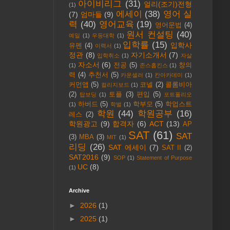
아이비리그
(31)
얼리(조기)전형
(1)
에세이
(38)
영어 실
(7)
엄마들
(9)
력
(40)
영어교육
(19)
영어문법
(4)
원서 컨설팅
(40)
예일
(1)
우등대학
(1)
입학률
(15)
입학사
유펜
(4)
이력서
(1)
정관
(8)
자기소개서
(7)
입학취소
(1)
자살
자소서
(6)
전공
(5)
창의
(1)
존스홉킨스
(1)
력
(4)
추천서
(5)
카운셀러
(1)
칸아카데미
(1)
커먼앱
(5)
코넬
(2)
콜롬비아
컬리지보드
(1)
(2)
토플
(3)
편입
(5)
탑보딩
(1)
포트폴리오
하버드
(5)
학부모
(5)
학업스트
(1)
학벌
(1)
학원
(44)
학원공부
(16)
레스
(2)
학원광고
(9)
합격자
(6)
ACT
(13)
AP
SAT
(61)
SAT
(3)
MBA
(3)
MIT
(1)
리딩
(26)
SAT 에세이
(7)
SAT II
(2)
SAT2016
(9)
SOP
(1)
Statement of Purpose
UC
(8)
(1)
Archive
►
2026
(1)
►
2025
(1)