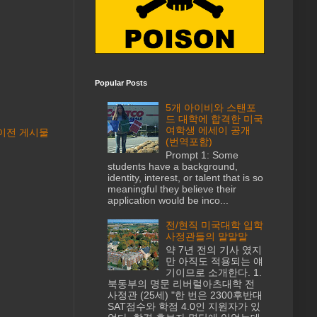
Popular Posts
5개 아이비와 스탠포
드 대학에 합격한 미국
여학생 에세이 공개
이전 게시물
(번역포함)
Prompt 1: Some
students have a background,
identity, interest, or talent that is so
meaningful they believe their
application would be inco...
전/현직 미국대학 입학
사정관들의 말말말
약 7년 전의 기사 였지
만 아직도 적용되는 얘
기이므로 소개한다. 1.
북동부의 명문 리버럴아츠대학 전
사정관 (25세) "한 번은 2300후반대
SAT점수와 학점 4.0인 지원자가 있