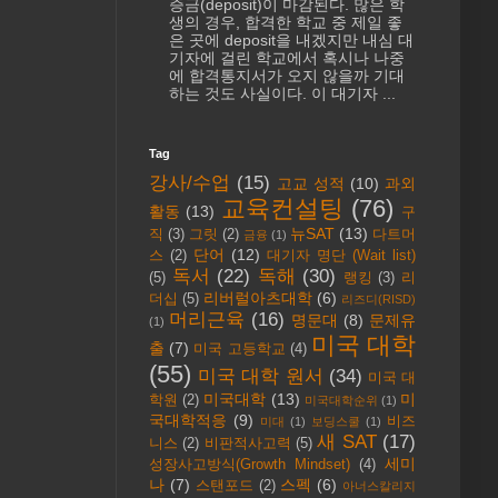
증금(deposit)이 마감된다. 많은 학
생의 경우, 합격한 학교 중 제일 좋
은 곳에 deposit을 내겠지만 내심 대
기자에 걸린 학교에서 혹시나 나중
에 합격통지서가 오지 않을까 기대
하는 것도 사실이다. 이 대기자 ...
Tag
강사/수업
(15)
고교 성적
(10)
과외
교육컨설팅
(76)
활동
(13)
구
뉴SAT
(13)
직
(3)
그릿
(2)
다트머
금융
(1)
단어
(12)
스
(2)
대기자 명단 (Wait list)
독서
(22)
독해
(30)
(5)
랭킹
(3)
리
리버럴아츠대학
(6)
더십
(5)
리즈디(RISD)
머리근육
(16)
명문대
(8)
문제유
(1)
미국 대학
출
(7)
미국 고등학교
(4)
(55)
미국 대학 원서
(34)
미국 대
미국대학
(13)
미
학원
(2)
미국대학순위
(1)
국대학적응
(9)
비즈
미대
(1)
보딩스쿨
(1)
새 SAT
(17)
니스
(2)
비판적사고력
(5)
세미
성장사고방식(Growth Mindset)
(4)
나
(7)
스펙
(6)
스탠포드
(2)
아너스칼리지