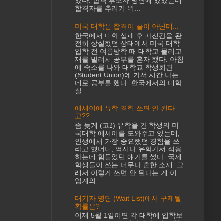
었다. 합격 후보자 명단에 있었는데
합격자를 추리기 위...
미국 대학은 합격이 끝이 아닌데...
한국에서 대학 실패 후 자신감을 완
전히 상실했던 상태에서 미국 대학
입학 전 여름방학 때 대학교 물리교
재를 빌려서 공부를 혼자 했다. 아침
에 숙소를 나와 대학교 학생회관
(Student Union)에 가서 시간 나는
데로 공부를 했다. 한국에서의 대학
실...
에세이에 유학 경험 쓰면 안 된다
고??
좀 늦게 (고2) 유학을 간 학생의 미
국대학 에세이를 도와주고 있는데,
인생에서 가장 중요했던 경험을 쓰
라고 했더니, 역시나 유학가서 적응
하는데 힘들었던 얘기를 썼다. 국제
학생들이 쓰는 너무나 흔한 소재. 그
래서 이렇게 쓰면 안 된다는 게 이
업계의 ...
대기자 명단 (Wait List)에서 구제될
확률은?
이제 5월 1일이면 각 대학에 입학보