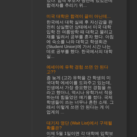
었다. 합격 후보자 명단에 있었는데
합격자를 추리기 위...
미국 대학은 합격이 끝이 아닌데...
한국에서 대학 실패 후 자신감을 완
전히 상실했던 상태에서 미국 대학
입학 전 여름방학 때 대학교 물리교
재를 빌려서 공부를 혼자 했다. 아침
에 숙소를 나와 대학교 학생회관
(Student Union)에 가서 시간 나는
데로 공부를 했다. 한국에서의 대학
실...
에세이에 유학 경험 쓰면 안 된다
고??
좀 늦게 (고2) 유학을 간 학생의 미
국대학 에세이를 도와주고 있는데,
인생에서 가장 중요했던 경험을 쓰
라고 했더니, 역시나 유학가서 적응
하는데 힘들었던 얘기를 썼다. 국제
학생들이 쓰는 너무나 흔한 소재. 그
래서 이렇게 쓰면 안 된다는 게 이
업계의 ...
대기자 명단 (Wait List)에서 구제될
확률은?
이제 5월 1일이면 각 대학에 입학보