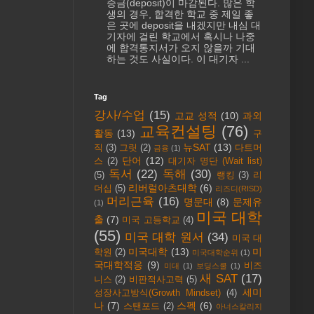
증금(deposit)이 마감된다. 많은 학
생의 경우, 합격한 학교 중 제일 좋
은 곳에 deposit을 내겠지만 내심 대
기자에 걸린 학교에서 혹시나 나중
에 합격통지서가 오지 않을까 기대
하는 것도 사실이다. 이 대기자 ...
Tag
강사/수업
(15)
고교 성적
(10)
과외
교육컨설팅
(76)
활동
(13)
구
뉴SAT
(13)
직
(3)
그릿
(2)
다트머
금융
(1)
단어
(12)
스
(2)
대기자 명단 (Wait list)
독서
(22)
독해
(30)
(5)
랭킹
(3)
리
리버럴아츠대학
(6)
더십
(5)
리즈디(RISD)
머리근육
(16)
명문대
(8)
문제유
(1)
미국 대학
출
(7)
미국 고등학교
(4)
(55)
미국 대학 원서
(34)
미국 대
미국대학
(13)
미
학원
(2)
미국대학순위
(1)
국대학적응
(9)
비즈
미대
(1)
보딩스쿨
(1)
새 SAT
(17)
니스
(2)
비판적사고력
(5)
세미
성장사고방식(Growth Mindset)
(4)
나
(7)
스펙
(6)
스탠포드
(2)
아너스칼리지