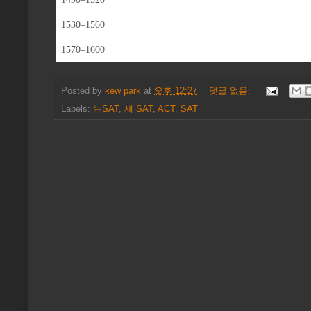
1530–1560
1570–1600
Posted by
kew park
at
오후 12:27
댓글 없음:
Labels:
뉴SAT
,
새 SAT
,
ACT
,
SAT