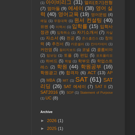
아이비리그
(31)
얼리(조기)전형
(1)
에세이
(38)
영어 실
(7)
엄마들
(9)
력
(40)
영어교육
(19)
영어문법
(4)
원서 컨설팅
(40)
예일
(1)
우등대학
(1)
입학률
(15)
입학사
유펜
(4)
이력서
(1)
정관
(8)
자기소개서
(7)
입학취소
(1)
자살
자소서
(6)
전공
(5)
창의
(1)
존스홉킨스
(1)
력
(4)
추천서
(5)
카운셀러
(1)
칸아카데미
(1)
커먼앱
(5)
코넬
(2)
콜롬비아
컬리지보드
(1)
(2)
토플
(3)
편입
(5)
탑보딩
(1)
포트폴리오
하버드
(5)
학부모
(5)
학업스트
(1)
학벌
(1)
학원
(44)
학원공부
(16)
레스
(2)
학원광고
(9)
합격자
(6)
ACT
(13)
AP
SAT
(61)
SAT
(3)
MBA
(3)
MIT
(1)
리딩
(26)
SAT 에세이
(7)
SAT II
(2)
SAT2016
(9)
SOP
(1)
Statement of Purpose
UC
(8)
(1)
Archive
►
2026
(1)
►
2025
(1)