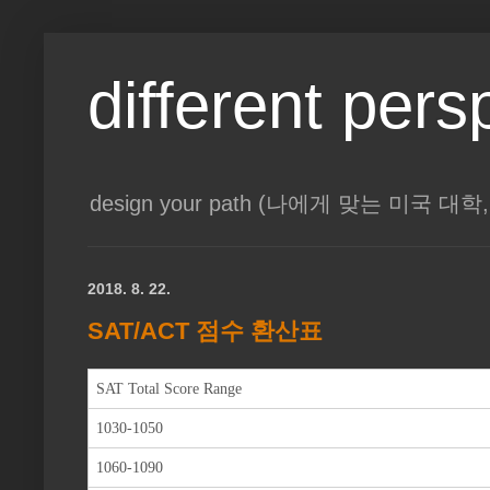
different pers
design your path (나에게 맞는 미국 
2018. 8. 22.
SAT/ACT 점수 환산표
SAT Total Score Range
1030-1050
1060-1090