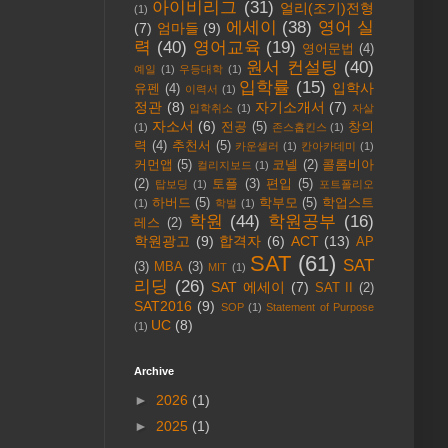
아이비리그
(31)
얼리(조기)전형
(1)
에세이
(38)
영어 실
(7)
엄마들
(9)
력
(40)
영어교육
(19)
영어문법
(4)
원서 컨설팅
(40)
예일
(1)
우등대학
(1)
입학률
(15)
입학사
유펜
(4)
이력서
(1)
정관
(8)
자기소개서
(7)
입학취소
(1)
자살
자소서
(6)
전공
(5)
창의
(1)
존스홉킨스
(1)
력
(4)
추천서
(5)
카운셀러
(1)
칸아카데미
(1)
커먼앱
(5)
코넬
(2)
콜롬비아
컬리지보드
(1)
(2)
토플
(3)
편입
(5)
탑보딩
(1)
포트폴리오
하버드
(5)
학부모
(5)
학업스트
(1)
학벌
(1)
학원
(44)
학원공부
(16)
레스
(2)
학원광고
(9)
합격자
(6)
ACT
(13)
AP
SAT
(61)
SAT
(3)
MBA
(3)
MIT
(1)
리딩
(26)
SAT 에세이
(7)
SAT II
(2)
SAT2016
(9)
SOP
(1)
Statement of Purpose
UC
(8)
(1)
Archive
►
2026
(1)
►
2025
(1)