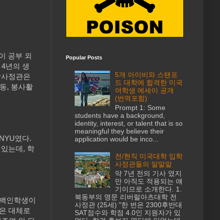
이 공부 외
Popular Posts
 4년의 생
5개 아이비와 스탠포
입학사정관은
드 대학에 합격한 미국
동, 봉사활
여학생 에세이 공개
(번역포함)
Prompt 1: Some
students have a background,
identity, interest, or talent that is so
meaningful they believe their
NYU였다.
application would be inco...
 있는데, 학
전/현직 미국대학 입학
사정관들의 말말말
약 7년 전의 기사 였지
만 아직도 적용되는 얘
기이므로 소개한다. 1.
북동부의 명문 리버럴아츠대학 전
 백인학생이
사정관 (25세) "한 번은 2300후반대
들은 대체로
SAT점수와 학점 4.0인 지원자가 있