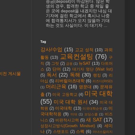
증금(deposit)이 마감된다. 많은 학
생의 경우, 합격한 학교 중 제일 좋
은 곳에 deposit을 내겠지만 내심 대
기자에 걸린 학교에서 혹시나 나중
에 합격통지서가 오지 않을까 기대
하는 것도 사실이다. 이 대기자 ...
Tag
강사/수업
(15)
고교 성적
(10)
과외
교육컨설팅
(76)
활동
(13)
구
뉴SAT
(13)
직
(3)
그릿
(2)
다트머
금융
(1)
단어
(12)
스
(2)
대기자 명단 (Wait list)
이전 게시물
독서
(22)
독해
(30)
(5)
랭킹
(3)
리
리버럴아츠대학
(6)
더십
(5)
리즈디(RISD)
머리근육
(16)
명문대
(8)
문제유
(1)
미국 대학
출
(7)
미국 고등학교
(4)
(55)
미국 대학 원서
(34)
미국 대
미국대학
(13)
미
학원
(2)
미국대학순위
(1)
국대학적응
(9)
비즈
미대
(1)
보딩스쿨
(1)
새 SAT
(17)
니스
(2)
비판적사고력
(5)
세미
성장사고방식(Growth Mindset)
(4)
나
(7)
스펙
(6)
스탠포드
(2)
아너스칼리지