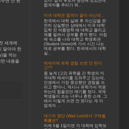
써주면 안 된
었다. 합격 후보자 명단에 있었는데
합격자를 추리기 위...
미국 대학은 합격이 끝이 아닌데...
한국에서 대학 실패 후 자신감을 완
전히 상실했던 상태에서 미국 대학
입학 전 여름방학 때 대학교 물리교
재를 빌려서 공부를 혼자 했다. 아침
에 숙소를 나와 대학교 학생회관
 전 세계에
(Student Union)에 가서 시간 나는
데로 공부를 했다. 한국에서의 대학
지 말아야 한
실...
y)을 적는
 어떤 내용을
에세이에 유학 경험 쓰면 안 된다
고??
좀 늦게 (고2) 유학을 간 학생의 미
국대학 에세이를 도와주고 있는데,
인생에서 가장 중요했던 경험을 쓰
라고 했더니, 역시나 유학가서 적응
하는데 힘들었던 얘기를 썼다. 국제
학생들이 쓰는 너무나 흔한 소재. 그
래서 이렇게 쓰면 안 된다는 게 이
업계의 ...
대기자 명단 (Wait List)에서 구제될
확률은?
이제 5월 1일이면 각 대학에 입학보