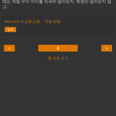
때는 제발 우리 아이를 자세히 알아보자. 학원만 알아보지 말
고.
kew park
at
오후 4:26
댓글 없음:
공유
‹
›
홈
웹 버전 보기