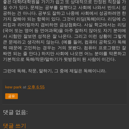
좋은 대학
/
대학원을 가기가 쉽고 또 상대적으로 안정된 직장을 가
질 수가 있다
.
문제는 공부를 잘했다고 사회에 나와서 반드시 성
공하는 건 아니다
.
공부도 잘하고 나중에 사회에서 성공하려면 한
가지 잘해야 되는 항목이 있다
.
그것이 리딩
(
독해
)
이다
.
리딩에 스
피킹과 라이팅까지 겸비하면 금상첨화다
.
사실 학교에서는 리딩
(
국어 또는 영어 등 언어과목
)
을 아주 잘하지 않아도 자기 분야에
서 시험만 잘보면 성적은 잘 나온다
.
그리고 이런 상황이 그렇게
큰 문제라고 생각하지 않는다
. (
예를 들어
,
컴퓨터 공학도가 독해
력 때문에 고민하는 경우는 거의 못봤다
.
컴퓨터 프로그램만 잘
짜면 되는 줄 안다
.)
하지만 사회에 나오면 어느 분야를 막론하고
기본적으로 독해
/
작문
/
말하기가 뒷받침이 된 사람이 이긴다
.
그런데 독해
,
작문
,
말하기
,
그 중에 제일은 독해이니라
.
kew park
at
오후 6:55
공유
댓글 없음:
댓글 쓰기