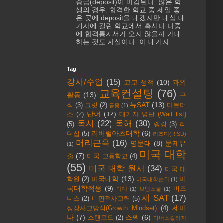
증금(deposit)이 마감된다. 많은 학
생의 경우, 합격한 학교 중 제일 좋
은 곳에 deposit을 내겠지만 내심 대
기자에 걸린 학교에서 혹시나 나중
에 합격통지서가 오지 않을까 기대
하는 것도 사실이다. 이 대기자 ...
Tag
강사/수업
(15)
고교 성적
(10)
과외
교육컨설팅
(76)
활동
(13)
구
뉴SAT
(13)
직
(3)
그릿
(2)
다트머
금융
(1)
단어
(12)
스
(2)
대기자 명단 (Wait list)
독서
(22)
독해
(30)
(5)
랭킹
(3)
리
리버럴아츠대학
(6)
더십
(5)
리즈디(RISD)
머리근육
(16)
명문대
(8)
문제유
(1)
미국 대학
출
(7)
미국 고등학교
(4)
(55)
미국 대학 원서
(34)
미국 대
미국대학
(13)
미
학원
(2)
미국대학순위
(1)
국대학적응
(9)
비즈
미대
(1)
보딩스쿨
(1)
새 SAT
(17)
니스
(2)
비판적사고력
(5)
세미
성장사고방식(Growth Mindset)
(4)
나
(7)
스펙
(6)
스탠포드
(2)
아너스칼리지