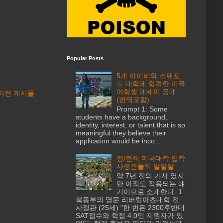
Popular Posts
5개 아이비와 스탠포
드 대학에 합격한 미국
여학생 에세이 공개
이전 게시물
(번역포함)
Prompt 1: Some
students have a background,
identity, interest, or talent that is so
meaningful they believe their
application would be inco...
전/현직 미국대학 입학
사정관들의 말말말
약 7년 전의 기사 였지
만 아직도 적용되는 얘
기이므로 소개한다. 1.
북동부의 명문 리버럴아츠대학 전
사정관 (25세) "한 번은 2300후반대
SAT점수와 학점 4.0인 지원자가 있