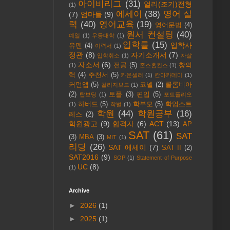
아이비리그
(31)
얼리(조기)전형
(1)
에세이
(38)
영어 실
(7)
엄마들
(9)
력
(40)
영어교육
(19)
영어문법
(4)
원서 컨설팅
(40)
예일
(1)
우등대학
(1)
입학률
(15)
입학사
유펜
(4)
이력서
(1)
정관
(8)
자기소개서
(7)
입학취소
(1)
자살
자소서
(6)
전공
(5)
창의
(1)
존스홉킨스
(1)
력
(4)
추천서
(5)
카운셀러
(1)
칸아카데미
(1)
커먼앱
(5)
코넬
(2)
콜롬비아
컬리지보드
(1)
(2)
토플
(3)
편입
(5)
탑보딩
(1)
포트폴리오
하버드
(5)
학부모
(5)
학업스트
(1)
학벌
(1)
학원
(44)
학원공부
(16)
레스
(2)
학원광고
(9)
합격자
(6)
ACT
(13)
AP
SAT
(61)
SAT
(3)
MBA
(3)
MIT
(1)
리딩
(26)
SAT 에세이
(7)
SAT II
(2)
SAT2016
(9)
SOP
(1)
Statement of Purpose
UC
(8)
(1)
Archive
►
2026
(1)
►
2025
(1)