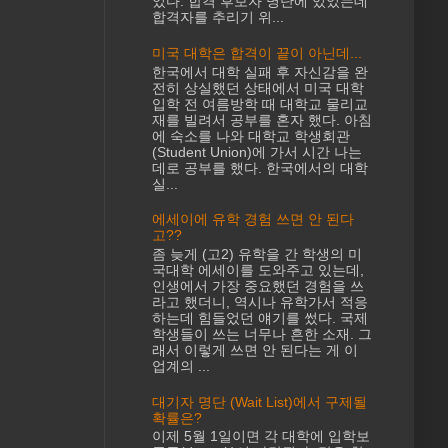
었다. 합격 후보자 명단에 있었는데
합격자를 추리기 위...
미국 대학은 합격이 끝이 아닌데...
한국에서 대학 실패 후 자신감을 완
전히 상실했던 상태에서 미국 대학
입학 전 여름방학 때 대학교 물리교
재를 빌려서 공부를 혼자 했다. 아침
에 숙소를 나와 대학교 학생회관
(Student Union)에 가서 시간 나는
데로 공부를 했다. 한국에서의 대학
실...
에세이에 유학 경험 쓰면 안 된다
고??
좀 늦게 (고2) 유학을 간 학생의 미
국대학 에세이를 도와주고 있는데,
인생에서 가장 중요했던 경험을 쓰
라고 했더니, 역시나 유학가서 적응
하는데 힘들었던 얘기를 썼다. 국제
학생들이 쓰는 너무나 흔한 소재. 그
래서 이렇게 쓰면 안 된다는 게 이
업계의 ...
대기자 명단 (Wait List)에서 구제될
확률은?
이제 5월 1일이면 각 대학에 입학보