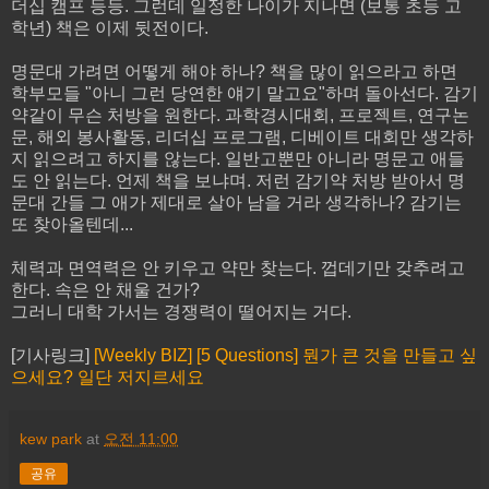
더십 캠프 등등. 그런데 일정한 나이가 지나면 (보통 초등 고
학년) 책은 이제 뒷전이다.
명문대 가려면 어떻게 해야 하나? 책을 많이 읽으라고 하면
학부모들 "아니 그런 당연한 얘기 말고요"하며 돌아선다. 감기
약같이 무슨 처방을 원한다. 과학경시대회, 프로젝트, 연구논
문, 해외 봉사활동, 리더십 프로그램, 디베이트 대회만 생각하
지 읽으려고 하지를 않는다. 일반고뿐만 아니라 명문고 애들
도 안 읽는다. 언제 책을 보냐며. 저런 감기약 처방 받아서 명
문대 간들 그 애가 제대로 살아 남을 거라 생각하나? 감기는
또 찾아올텐데...
체력과 면역력은 안 키우고 약만 찾는다. 껍데기만 갖추려고
한다. 속은 안 채울 건가?
그러니 대학 가서는 경쟁력이 떨어지는 거다.
[기사링크]
[Weekly BIZ] [5 Questions] 뭔가 큰 것을 만들고 싶
으세요? 일단 저지르세요
kew park
at
오전 11:00
공유