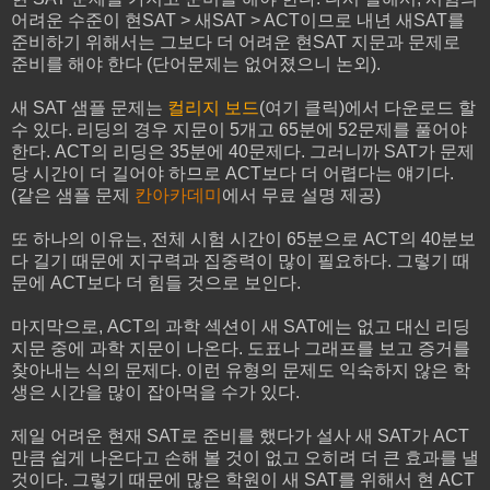
어려운 수준이 현SAT > 새SAT > ACT이므로 내년 새SAT를
준비하기 위해서는 그보다 더 어려운 현SAT 지문과 문제로
준비를 해야 한다 (단어문제는 없어졌으니 논외).
새 SAT 샘플 문제는
컬리지 보드
(여기 클릭)에서 다운로드 할
수 있다. 리딩의 경우 지문이 5개고 65분에 52문제를 풀어야
한다. ACT의 리딩은 35분에 40문제다. 그러니까 SAT가 문제
당 시간이 더 길어야 하므로 ACT보다 더 어렵다는 얘기다.
(같은 샘플 문제
칸아카데미
에서 무료 설명 제공)
또 하나의 이유는, 전체 시험 시간이 65분으로 ACT의 40분보
다 길기 때문에 지구력과 집중력이 많이 필요하다. 그렇기 때
문에 ACT보다 더 힘들 것으로 보인다.
마지막으로, ACT의 과학 섹션이 새 SAT에는 없고 대신 리딩
지문 중에 과학 지문이 나온다. 도표나 그래프를 보고 증거를
찾아내는 식의 문제다. 이런 유형의 문제도 익숙하지 않은 학
생은 시간을 많이 잡아먹을 수가 있다.
제일 어려운 현재 SAT로 준비를 했다가 설사 새 SAT가 ACT
만큼 쉽게 나온다고 손해 볼 것이 없고 오히려 더 큰 효과를 낼
것이다. 그렇기 때문에 많은 학원이 새 SAT를 위해서 현 ACT