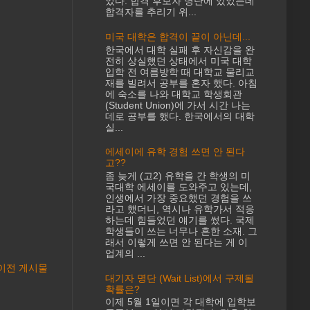
었다. 합격 후보자 명단에 있었는데
합격자를 추리기 위...
미국 대학은 합격이 끝이 아닌데...
한국에서 대학 실패 후 자신감을 완
전히 상실했던 상태에서 미국 대학
입학 전 여름방학 때 대학교 물리교
재를 빌려서 공부를 혼자 했다. 아침
에 숙소를 나와 대학교 학생회관
(Student Union)에 가서 시간 나는
데로 공부를 했다. 한국에서의 대학
실...
에세이에 유학 경험 쓰면 안 된다
고??
좀 늦게 (고2) 유학을 간 학생의 미
국대학 에세이를 도와주고 있는데,
인생에서 가장 중요했던 경험을 쓰
라고 했더니, 역시나 유학가서 적응
하는데 힘들었던 얘기를 썼다. 국제
학생들이 쓰는 너무나 흔한 소재. 그
래서 이렇게 쓰면 안 된다는 게 이
업계의 ...
이전 게시물
대기자 명단 (Wait List)에서 구제될
확률은?
이제 5월 1일이면 각 대학에 입학보