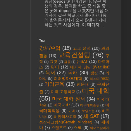
증금(deposit)이 마감된다. 많은 학
생의 경우, 합격한 학교 중 제일 좋
은 곳에 deposit을 내겠지만 내심 대
기자에 걸린 학교에서 혹시나 나중
에 합격통지서가 오지 않을까 기대
하는 것도 사실이다. 이 대기자 ...
Tag
강사/수업
(15)
고교 성적
(10)
과외
교육컨설팅
(76)
활동
(13)
구
뉴SAT
(13)
직
(3)
그릿
(2)
다트머
금융
(1)
단어
(12)
스
(2)
대기자 명단 (Wait list)
독서
(22)
독해
(30)
(5)
랭킹
(3)
리
리버럴아츠대학
(6)
더십
(5)
리즈디(RISD)
머리근육
(16)
명문대
(8)
문제유
(1)
미국 대학
출
(7)
미국 고등학교
(4)
(55)
미국 대학 원서
(34)
미국 대
미국대학
(13)
미
학원
(2)
미국대학순위
(1)
국대학적응
(9)
비즈
미대
(1)
보딩스쿨
(1)
새 SAT
(17)
니스
(2)
비판적사고력
(5)
세미
성장사고방식(Growth Mindset)
(4)
나
(7)
스펙
(6)
스탠포드
(2)
아너스칼리지