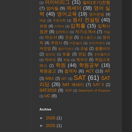
아이비리그
(31)
얼리(조기)전형
(1)
에세이
(38)
영어 실
(7)
엄마들
(9)
력
(40)
영어교육
(19)
영어문법
(4)
원서 컨설팅
(40)
예일
(1)
우등대학
(1)
입학률
(15)
입학사
유펜
(4)
이력서
(1)
정관
(8)
자기소개서
(7)
입학취소
(1)
자살
자소서
(6)
전공
(5)
창의
(1)
존스홉킨스
(1)
력
(4)
추천서
(5)
카운셀러
(1)
칸아카데미
(1)
커먼앱
(5)
코넬
(2)
콜롬비아
컬리지보드
(1)
(2)
토플
(3)
편입
(5)
탑보딩
(1)
포트폴리오
하버드
(5)
학부모
(5)
학업스트
(1)
학벌
(1)
학원
(44)
학원공부
(16)
레스
(2)
학원광고
(9)
합격자
(6)
ACT
(13)
AP
SAT
(61)
SAT
(3)
MBA
(3)
MIT
(1)
리딩
(26)
SAT 에세이
(7)
SAT II
(2)
SAT2016
(9)
SOP
(1)
Statement of Purpose
UC
(8)
(1)
Archive
►
2026
(1)
►
2025
(1)