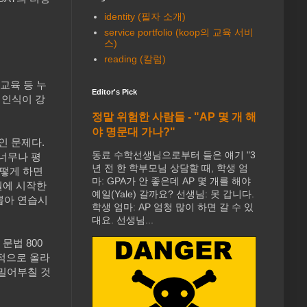
identity (필자 소개)
service portfolio (koop의 교육 서비
스)
reading (칼럼)
교육 등 누
Editor's Pick
 인식이 강
정말 위험한 사람들 - "AP 몇 개 해
야 명문대 가나?"
인 문제다.
동료 수학선생님으로부터 들은 얘기 "3
 너무나 평
년 전 한 학부모님 상담할 때, 학생 엄
어떻게 하면
마: GPA가 안 좋은데 AP 몇 개를 해야
월에 시작한
예일(Yale) 갈까요? 선생님: 못 갑니다.
뽑아 연습시
학생 엄마: AP 엄청 많이 하면 갈 수 있
대요. 선생님...
문법 800
체적으로 올라
 밀어부칠 것